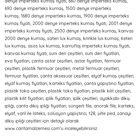
denye imperteks kumaş fiyatı, 660 denye imperteks kumaş,
690 denye imperteks kumaş, 1500 denye imperteks
kumaş, 1680 denye imperteks kumaş, 1900 denye imperteks
kumaş fiyatı, 2000 denye imperteks kumaş fiyatı, 2001 denye
imperteks kumaş fiyatı, 2500 denye imperteks kumaş, kanvas
2000 denye kumaş, saten lux kumaş, krinkle lux kumaş, keten
lux kumaş, asos lux kumaş, kamuflaj imperteks kumaş fiyatı,
kanvas kumaş fiyatı, suni deri çeşitleri, suni deri fiyatları,
eva fiyatları, çanta astar çeşitleri, astar fiyatları, fermuar
çeşitleri, plastik fermuar çeşitleri, metal fermuar çeşitleri,
fermuar fiyatları, çanta aksesuar çeşitleri, elyaf kumaş çeşitleri,
elyaf kumaş fiyatları, karteks fiyatları, çanta yapıştırıcı fiyatları,
plastik toka çeşitleri, plastik toka fiyatları, plastik kilit çeşitleri,
plastik kilit fiyatları, iplik fiyatları, iplik çeşitleri, ayakkabı dikiş
ipliği, çanta dikiş ipliği fiyatları, süngerli file, anorak file, karteks,
elyaf, varil ile lateks, solüsyon yapıştırıcı, t28, şilte ped, sanayi
dikiş ipliği çeşitleri için detaylı olarak
www.cantamalzemesi.com'u inceleyebilirsiniz.